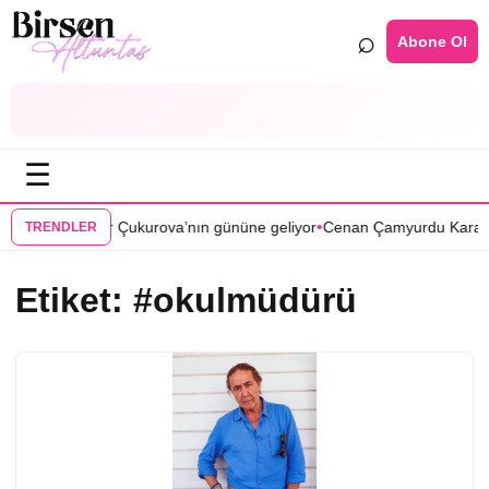
⌕
Abone Ol
☰
•
si Bir Zamanlar Çukurova’nın gününe geliyor
Cenan Çamyurdu Karakuy
TRENDLER
Etiket:
#okulmüdürü