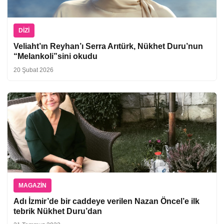
DIZI
Veliaht’ın Reyhan’ı Serra Arıtürk, Nükhet Duru’nun
“Melankoli”sini okudu
20 Şubat 2026
MAGAZIN
Adı İzmir’de bir caddeye verilen Nazan Öncel’e ilk
tebrik Nükhet Duru’dan