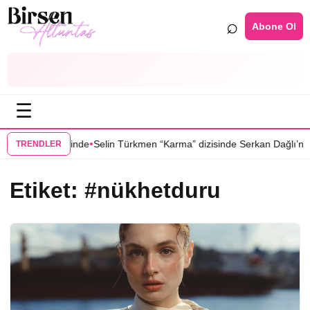
⌕
Abone Ol
☰
•
ğu Yer” dizisinde
Selin Türkmen “Karma” dizisinde Serkan Dağlı’nın p
TRENDLER
Etiket:
#nükhetduru