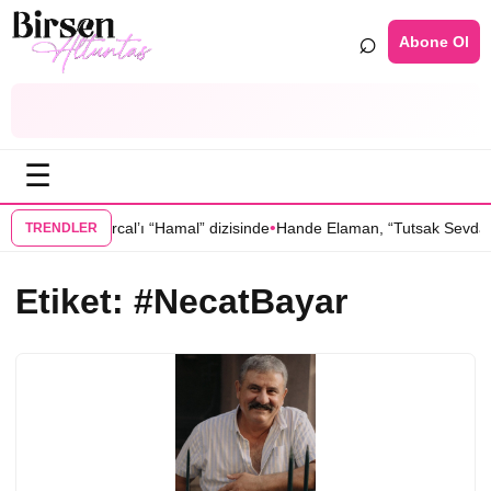
⌕
Abone Ol
☰
•
, Oktay Kaynarcal’ı “Hamal” dizisinde
Hande Elaman, “Tutsak Sevda” d
TRENDLER
Etiket:
#NecatBayar