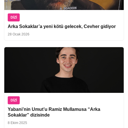
DIZI
Arka Sokaklar’a yeni kötü gelecek, Cevher gidiyor
28 Ocak 2026
DIZI
Yabani’nin Umut’u Ramiz Mullamusa “Arka
Sokaklar” dizisinde
8 Ekim 2025