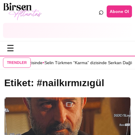
⌕
Abone Ol
☰
•
duğu Yer” dizisinde
Selin Türkmen “Karma” dizisinde Serkan Dağlı’nı
TRENDLER
Etiket:
#nailkırmızıgül