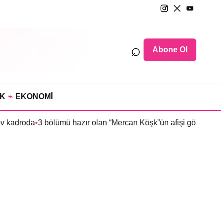
⌕
Abone Ol
IK
⌁
EKONOMİ
v kadroda
•
3 bölümü hazır olan “Mercan Köşk”ün afişi görücüye çı