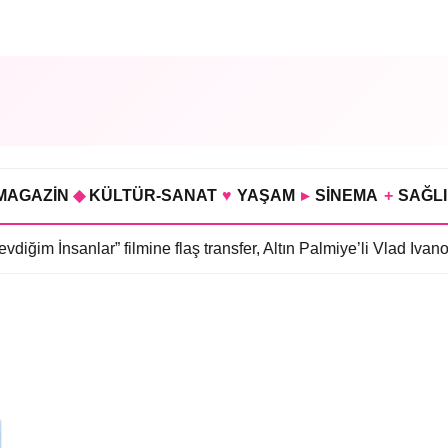
MAGAZİN
◆
KÜLTÜR-SANAT
♥
YAŞAM
▸
SİNEMA
+
SAĞL
iğim İnsanlar” filmine flaş transfer, Altın Palmiye’li Vlad Ivano