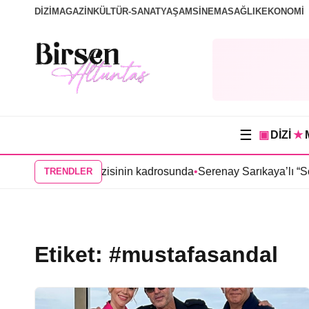
DİZİ
MAGAZİN
KÜLTÜR-SANAT
YAŞAM
SİNEMA
SAĞLIK
EKONOMİ
☰
▣
DİZİ
★
 “Tutsak Sevda” dizisinin kadrosunda
•
Serenay Sarıkaya’lı “Sevd
TRENDLER
Etiket:
#mustafasandal