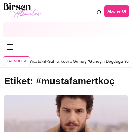
⌕
Abone Ol
☰
•
ıla Türkoğlu’na teklif
Sahra Kübra Gümüş “Güneşin Doğduğu Yer” dizi
TRENDLER
Etiket:
#mustafamertkoç