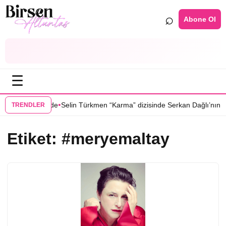
⌕
Abone Ol
☰
•
u Yer” dizisinde
Selin Türkmen “Karma” dizisinde Serkan Dağlı’nın pa
TRENDLER
Etiket:
#meryemaltay