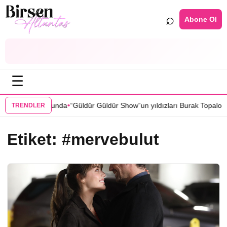
⌕
Abone Ol
☰
•
 dizisi kadrosunda
“Güldür Güldür Show”un yıldızları Burak Topaloğlu
TRENDLER
Etiket:
#mervebulut