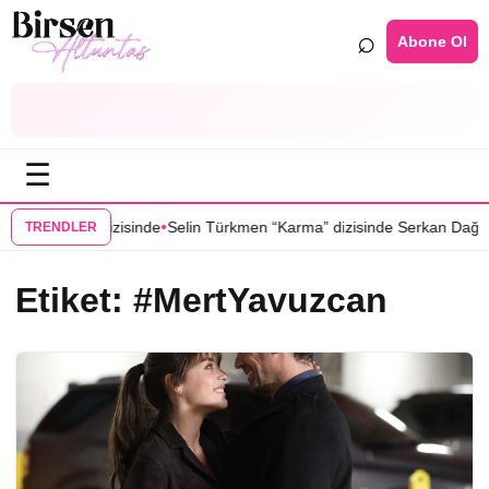
⌕
Abone Ol
☰
•
ğduğu Yer” dizisinde
Selin Türkmen “Karma” dizisinde Serkan Dağlı’nı
TRENDLER
Etiket:
#MertYavuzcan