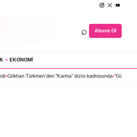
⌕
Abone Ol
IK
⌁
EKONOMİ
di
•
Gökhan Türkmen’den “Karma” dizisi kadrosunda
•
“Güldür Gül