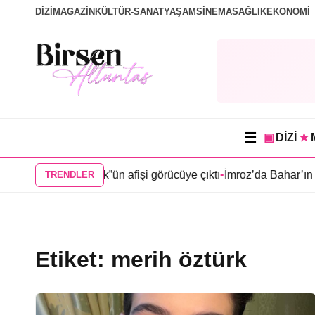
DİZİ
MAGAZİN
KÜLTÜR-SANAT
YAŞAM
SİNEMA
SAĞLIK
EKONOMİ
☰
▣
DİZİ
★
r olan “Mercan Köşk”ün afişi görücüye çıktı
•
İmroz’da Bahar’ın a
TRENDLER
Etiket:
merih öztürk