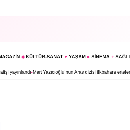
MAGAZİN
◆
KÜLTÜR-SANAT
♥
YAŞAM
▸
SİNEMA
+
SAĞL
fişi yayınlandı
•
Mert Yazıcıoğlu’nun Aras dizisi ilkbahara ertelen