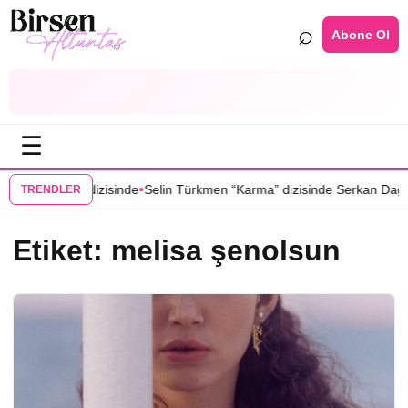
⌕
Abone Ol
☰
•
oğduğu Yer” dizisinde
Selin Türkmen “Karma” dizisinde Serkan Dağlı’n
TRENDLER
Etiket:
melisa şenolsun