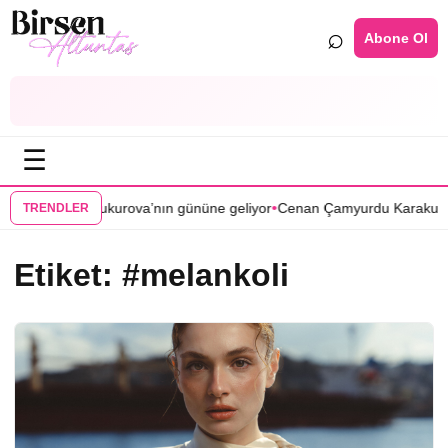
⌕
Abone Ol
☰
•
Bir Zamanlar Çukurova’nın gününe geliyor
Cenan Çamyurdu Karakuyu d
TRENDLER
Etiket:
#melankoli