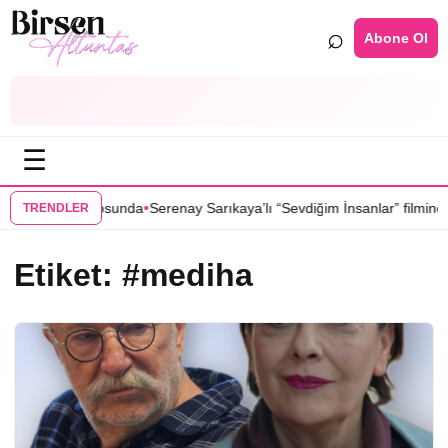
⌕
Abone Ol
☰
•
 dizisinin kadrosunda
Serenay Sarıkaya’lı “Sevdiğim İnsanlar” filmine fl
TRENDLER
Etiket:
#mediha