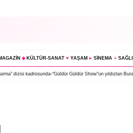
MAGAZİN
◆
KÜLTÜR-SANAT
♥
YAŞAM
▸
SİNEMA
+
SAĞL
ma” dizisi kadrosunda
•
“Güldür Güldür Show”un yıldızları Burak