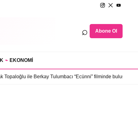
⌕
Abone Ol
IK
⌁
EKONOMİ
 Topaloğlu ile Berkay Tulumbacı “Ecünni” filminde buluştu
•
Öznur