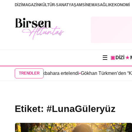
DİZİ
MAGAZİN
KÜLTÜR-SANAT
YAŞAM
SİNEMA
SAĞLIK
EKONOMİ
☰
▣
DİZİ
★
u’nun Aras dizisi ilkbahara ertelendi
•
Gökhan Türkmen’den “Kar
TRENDLER
Etiket:
#LunaGüleryüz