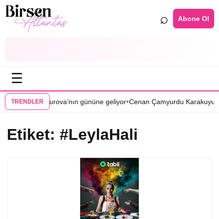
⌕
Abone Ol
☰
•
 Zamanlar Çukurova’nın gününe geliyor
Cenan Çamyurdu Karakuyu diz
TRENDLER
Etiket:
#LeylaHali