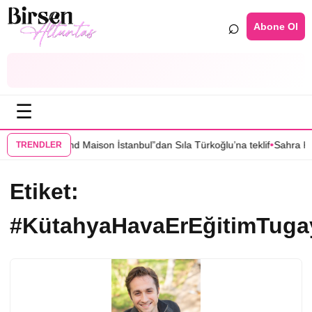
⌕
Abone Ol
☰
•
 Bürsin’li “Grand Maison İstanbul”dan Sıla Türkoğlu’na teklif
Sahra Kü
TRENDLER
Etiket:
#KütahyaHavaErEğitimTuga