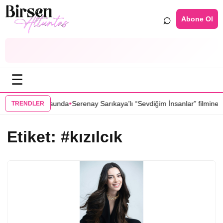
⌕
Abone Ol
☰
•
dizisinin kadrosunda
Serenay Sarıkaya’lı “Sevdiğim İnsanlar” filmine fla
TRENDLER
Etiket:
#kızılcık