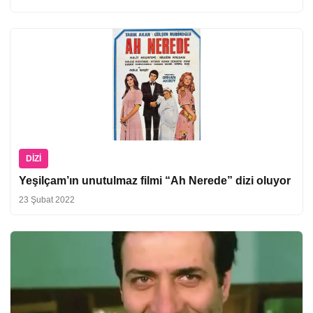
DIZI
Yeşilçam’ın unutulmaz filmi “Ah Nerede” dizi oluyor
23 Şubat 2022