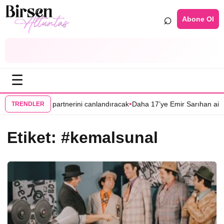
⌕
Abone Ol
☰
•
an Dağlı’nın partnerini canlandıracak
Daha 17’ye Emir Sarıhan ailesiyl
TRENDLER
Etiket:
#kemalsunal