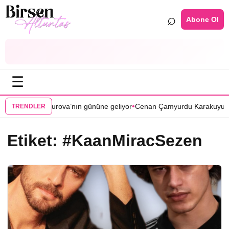
⌕
Abone Ol
☰
•
r Zamanlar Çukurova’nın gününe geliyor
Cenan Çamyurdu Karakuyu diz
TRENDLER
Etiket:
#KaanMiracSezen