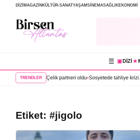
DİZİ
MAGAZİN
KÜLTÜR-SANAT
YAŞAM
SİNEMA
SAĞLIK
EKONOMİ
☰
▣
DİZİ
★
ma” dizisinde Anıl Çelik partneri oldu
•
Sosyetede tahliye krizi…
TRENDLER
Etiket:
#jigolo