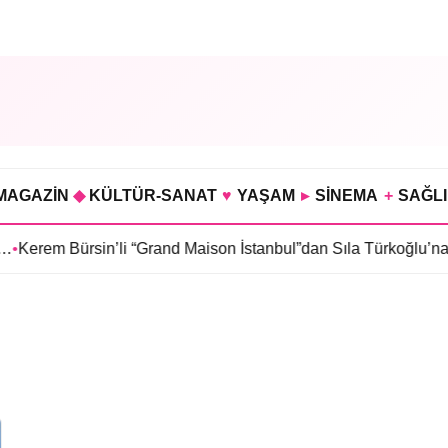
MAGAZİN
◆
KÜLTÜR-SANAT
♥
YAŞAM
▸
SİNEMA
+
SAĞL
•
Kerem Bürsin’li “Grand Maison İstanbul”dan Sıla Türkoğlu’na te