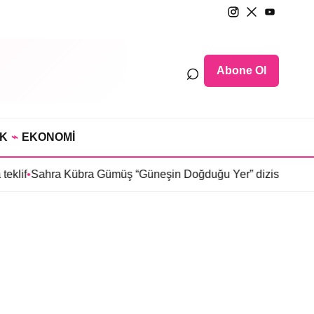
⌕
Abone Ol
IK
⌁
EKONOMİ
klif
•
Sahra Kübra Gümüş “Güneşin Doğduğu Yer” dizisinde
•
Sel