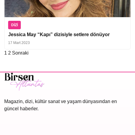
DIZI
Jessica May “Kapı” dizisiyle setlere dönüyor
17 Mart 2023
1
2
Sonraki
Yazı
sayfalaması
Magazin, dizi, kültür sanat ve yaşam dünyasından en
güncel haberler.