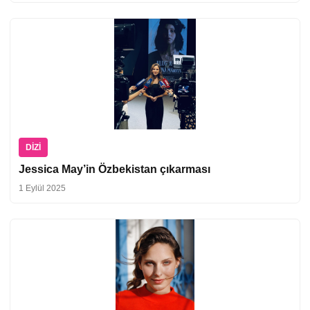
DIZI
Jessica May’in Özbekistan çıkarması
1 Eylül 2025