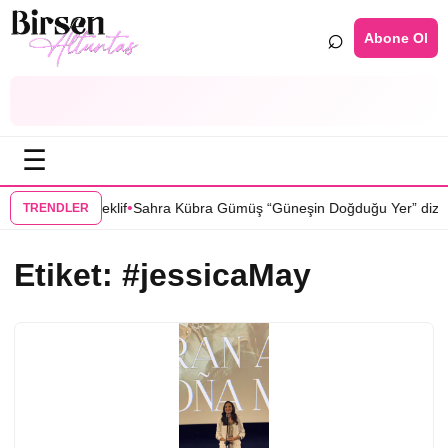
⌕
Abone Ol
☰
•
koğlu’na teklif
Sahra Kübra Gümüş “Güneşin Doğduğu Yer” dizisinde
TRENDLER
Etiket:
#jessicaMay