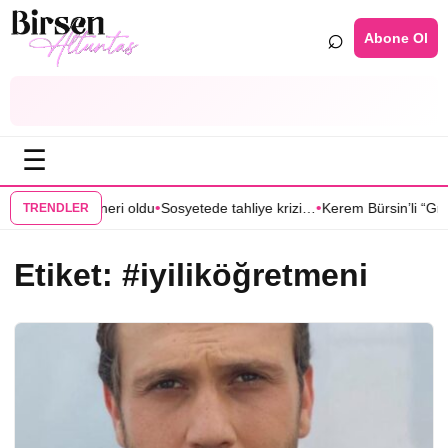
⌕
Abone Ol
☰
•
•
Anıl Çelik partneri oldu
Sosyetede tahliye krizi…
Kerem Bürsin’li “Gran
TRENDLER
Etiket:
#iyiliköğretmeni