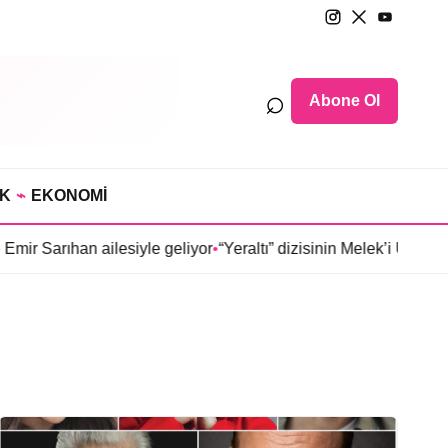
⌕
Abone Ol
IK
⌁
EKONOMİ
ir Sarıhan ailesiyle geliyor
•
“Yeraltı” dizisinin Melek’i Ülkü Hi