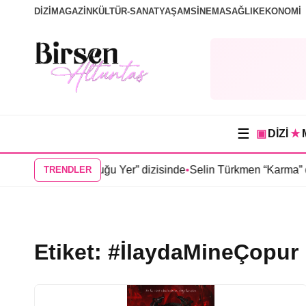
DİZİ
MAGAZİN
KÜLTÜR-SANAT
YAŞAM
SİNEMA
SAĞLIK
EKONOMİ
☰
▣
DİZİ
★
ş “Güneşin Doğduğu Yer” dizisinde
•
Selin Türkmen “Karma” diz
TRENDLER
Etiket:
#İlaydaMineÇopur