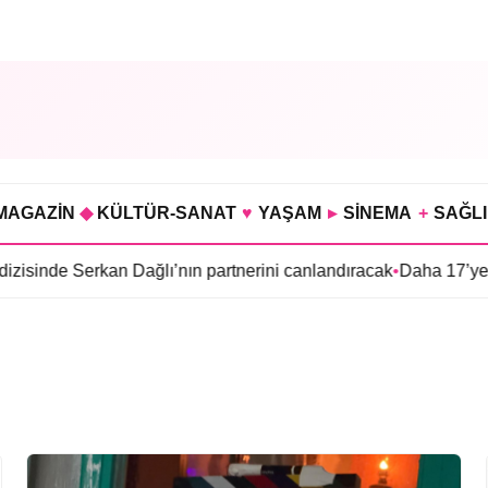
MAGAZİN
◆
KÜLTÜR-SANAT
♥
YAŞAM
▸
SİNEMA
+
SAĞL
isinde Serkan Dağlı’nın partnerini canlandıracak
•
Daha 17’ye Em