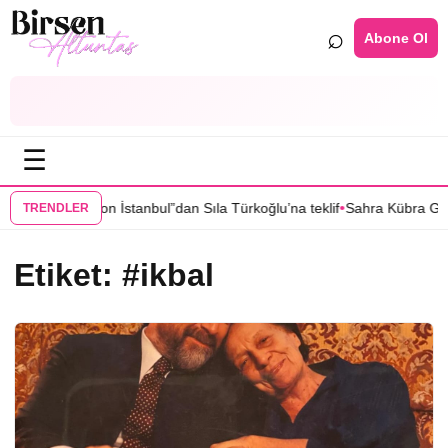
⌕
Abone Ol
☰
•
li “Grand Maison İstanbul”dan Sıla Türkoğlu’na teklif
Sahra Kübra Güm
TRENDLER
Etiket:
#ikbal