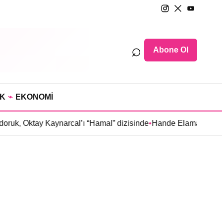
⌕
Abone Ol
IK
⌁
EKONOMİ
uk, Oktay Kaynarcal’ı “Hamal” dizisinde
•
Hande Elaman, “Tutsa