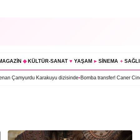
MAGAZİN
◆
KÜLTÜR-SANAT
♥
YAŞAM
▸
SİNEMA
+
SAĞL
an Çamyurdu Karakuyu dizisinde
•
Bomba transfer! Caner Cindor