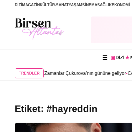
DİZİ
MAGAZİN
KÜLTÜR-SANAT
YAŞAM
SİNEMA
SAĞLIK
EKONOMİ
☰
▣
DİZİ
★
uğu Yer” dizisi Bir Zamanlar Çukurova’nın gününe geliyor
•
Cen
TRENDLER
Etiket:
#hayreddin