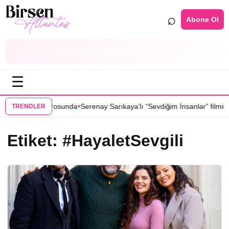
⌕
Abone Ol
☰
•
” dizisinin kadrosunda
Serenay Sarıkaya’lı “Sevdiğim İnsanlar” filmine 
TRENDLER
Etiket:
#HayaletSevgili