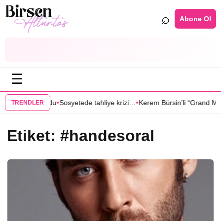
⌕
Abone Ol
☰
•
•
k partneri oldu
Sosyetede tahliye krizi…
Kerem Bürsin’li “Grand Maison 
TRENDLER
Etiket:
#handesoral