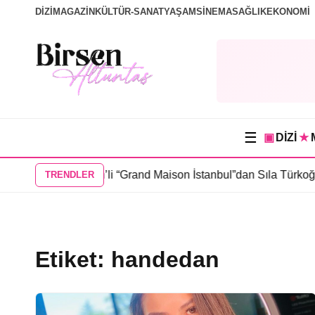
DİZİ
MAGAZİN
KÜLTÜR-SANAT
YAŞAM
SİNEMA
SAĞLIK
EKONOMİ
☰
▣
DİZİ
★
rizi…
•
Kerem Bürsin’li “Grand Maison İstanbul”dan Sıla Türkoğlu’
TRENDLER
Etiket:
handedan