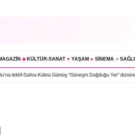
MAGAZİN
◆
KÜLTÜR-SANAT
♥
YAŞAM
▸
SİNEMA
+
SAĞL
na teklif
•
Sahra Kübra Gümüş “Güneşin Doğduğu Yer” dizisind