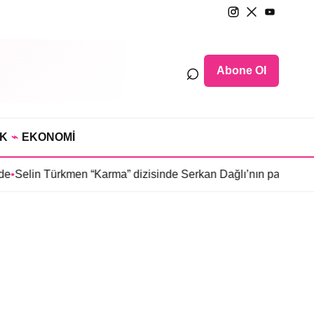
⌕
Abone Ol
IK
⌁
EKONOMİ
e
•
Selin Türkmen “Karma” dizisinde Serkan Dağlı’nın partnerini 