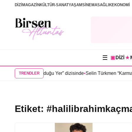
DİZİ
MAGAZİN
KÜLTÜR-SANAT
YAŞAM
SİNEMA
SAĞLIK
EKONOMİ
☰
▣
DİZİ
★
müş “Güneşin Doğduğu Yer” dizisinde
•
Selin Türkmen “Karma” d
TRENDLER
Etiket:
#halilibrahimkaçm