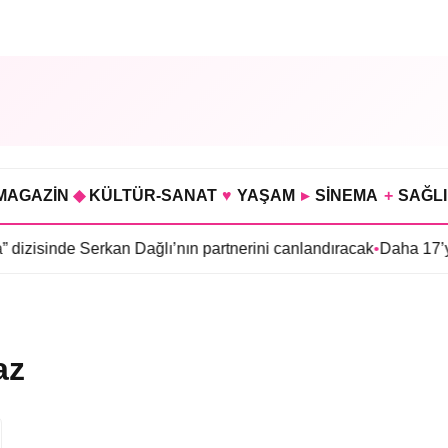
MAGAZİN
◆
KÜLTÜR-SANAT
♥
YAŞAM
▸
SİNEMA
+
SAĞL
izisinde Serkan Dağlı’nın partnerini canlandıracak
•
Daha 17’ye 
az