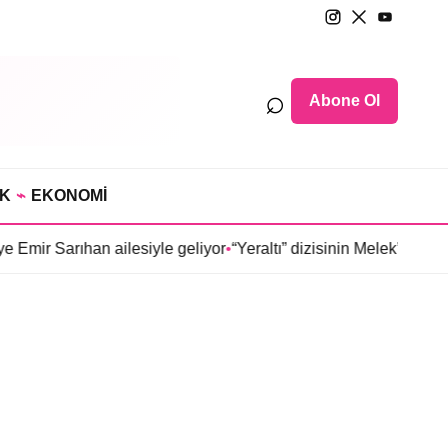
⌕
Abone Ol
IK
⌁
EKONOMİ
Emir Sarıhan ailesiyle geliyor
•
“Yeraltı” dizisinin Melek’i Ülkü 