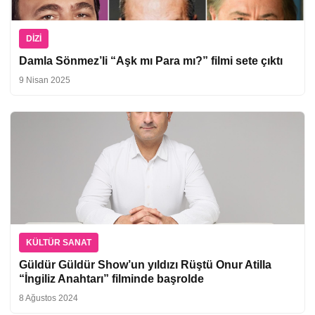
DIZI
Damla Sönmez’li “Aşk mı Para mı?” filmi sete çıktı
9 Nisan 2025
KÜLTÜR SANAT
Güldür Güldür Show’un yıldızı Rüştü Onur Atilla
“İngiliz Anahtarı” filminde başrolde
8 Ağustos 2024