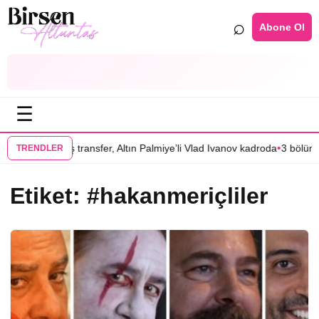
⌕
Abone Ol
☰
•
” filmine flaş transfer, Altın Palmiye’li Vlad Ivanov kadroda
3 bölümü ha
TRENDLER
Etiket:
#hakanmeriçliler