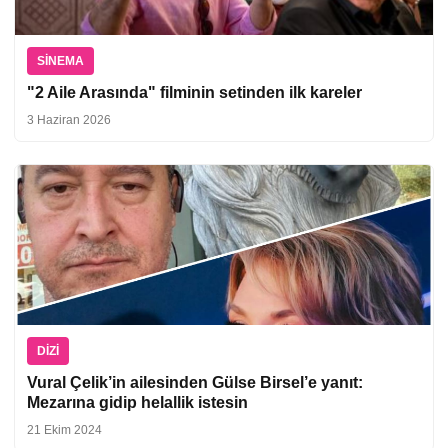
SINEMA
"2 Aile Arasında" filminin setinden ilk kareler
3 Haziran 2026
DIZI
Vural Çelik’in ailesinden Gülse Birsel’e yanıt:
Mezarına gidip helallik istesin
21 Ekim 2024