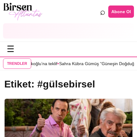
⌕
Abone Ol
☰
•
an Sıla Türkoğlu’na teklif
Sahra Kübra Gümüş “Güneşin Doğduğu Yer” 
TRENDLER
Etiket:
#gülsebirsel