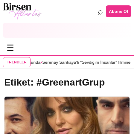
⌕
Abone Ol
☰
•
zisinin kadrosunda
Serenay Sarıkaya’lı “Sevdiğim İnsanlar” filmine flaş
TRENDLER
Etiket:
#GreenartGrup