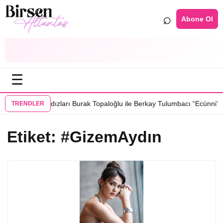
⌕
Abone Ol
☰
ür Show”un yıldızları Burak Topaloğlu ile Berkay Tulumbacı “Ecünni” fi
TRENDLER
Etiket:
#GizemAydın