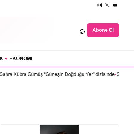
⌕
Abone Ol
IK
⌁
EKONOMİ
a Kübra Gümüş “Güneşin Doğduğu Yer” dizisinde
•
Selin Türkmen