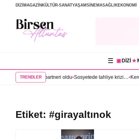
DİZİ
MAGAZİN
KÜLTÜR-SANAT
YAŞAM
SİNEMA
SAĞLIK
EKONOMİ
☰
▣
DİZİ
★
nde Anıl Çelik partneri oldu
•
Sosyetede tahliye krizi…
•
Kerem Bür
TRENDLER
Etiket:
#girayaltınok