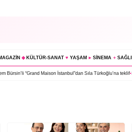
MAGAZİN
◆
KÜLTÜR-SANAT
♥
YAŞAM
▸
SİNEMA
+
SAĞL
sin’li “Grand Maison İstanbul”dan Sıla Türkoğlu’na teklif
•
Sahr