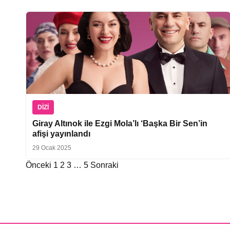
DIZI
Giray Altınok ile Ezgi Mola’lı ‘Başka Bir Sen’in
afişi yayınlandı
29 Ocak 2025
Önceki
1
2
3
…
5
Sonraki
Yazı
sayfalaması