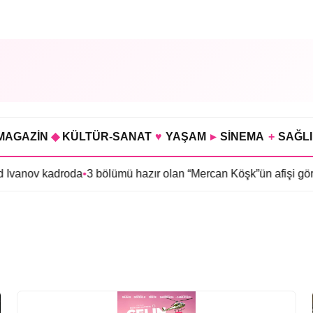
MAGAZİN
◆
KÜLTÜR-SANAT
♥
YAŞAM
▸
SİNEMA
+
SAĞL
anov kadroda
•
3 bölümü hazır olan “Mercan Köşk”ün afişi görücüye