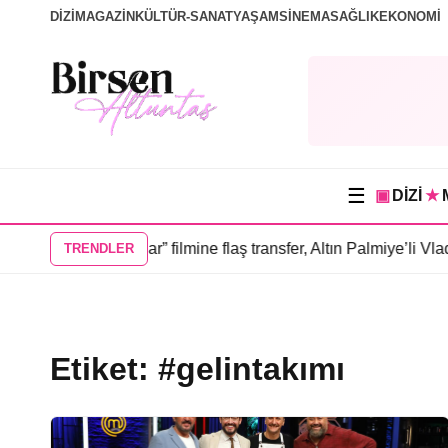
DİZİ
MAGAZİN
KÜLTÜR-SANAT
YAŞAM
SİNEMA
SAĞLIK
EKONOMİ
☰
▣
DİZİ
★
evdiğim İnsanlar” filmine flaş transfer, Altın Palmiye’li Vlad Iv
TRENDLER
Etiket:
#gelintakımı