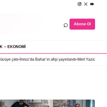
⌕
Abone Ol
IK
⌁
EKONOMİ
 çıktı
•
İmroz’da Bahar’ın afişi yayınlandı
•
Mert Yazıcıoğlu’nun Ara