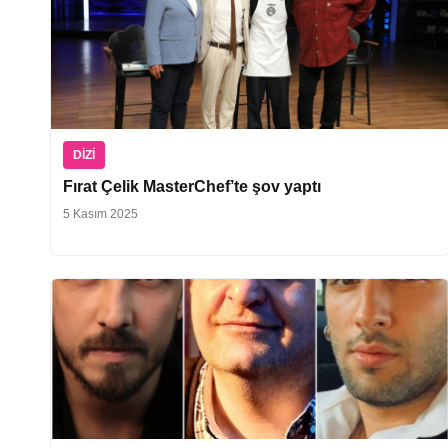
DIZI
Fırat Çelik MasterChef’te şov yaptı
5 Kasım 2025