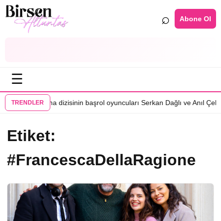
⌕
Abone Ol
☰
•
eni oyuncu
Karma dizisinin başrol oyuncuları Serkan Dağlı ve Anıl Çelik
TRENDLER
Etiket:
#FrancescaDellaRagione