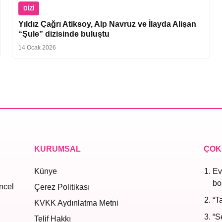
DIZI
Yıldız Çağrı Atiksoy, Alp Navruz ve İlayda Alişan
“Şule” dizisinde buluştu
14 Ocak 2026
KURUMSAL
ÇOK
Künye
Ev
bo
ncel
Çerez Politikası
“T
KVKK Aydınlatma Metni
“S
Telif Hakkı