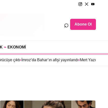
⌕
Abone Ol
IK
⌁
EKONOMİ
cüye çıktı
•
İmroz’da Bahar’ın afişi yayınlandı
•
Mert Yazıcıoğlu’nun