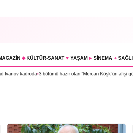
MAGAZİN
◆
KÜLTÜR-SANAT
♥
YAŞAM
▸
SİNEMA
+
SAĞL
d Ivanov kadroda
•
3 bölümü hazır olan “Mercan Köşk”ün afişi görü