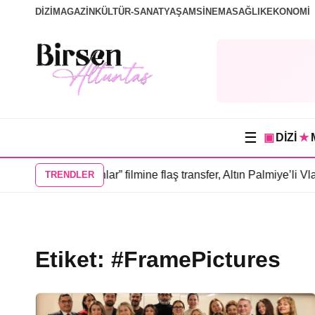
DİZİ
MAGAZİN
KÜLTÜR-SANAT
YAŞAM
SİNEMA
SAĞLIK
EKONOMİ
☰
▣
DİZİ
★
lı “Sevdiğim İnsanlar” filmine flaş transfer, Altın Palmiye’li Vla
TRENDLER
Etiket:
#FramePictures