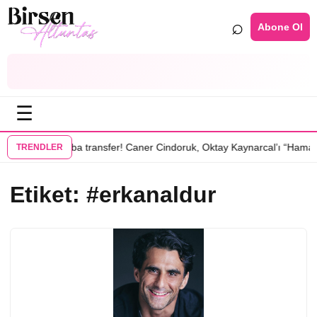
⌕
Abone Ol
☰
•
dizisinde
Bomba transfer! Caner Cindoruk, Oktay Kaynarcal’ı “Hamal” 
TRENDLER
Etiket:
#erkanaldur