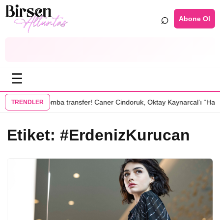
⌕
Abone Ol
☰
•
u dizisinde
Bomba transfer! Caner Cindoruk, Oktay Kaynarcal’ı “Hamal
TRENDLER
Etiket:
#ErdenizKurucan