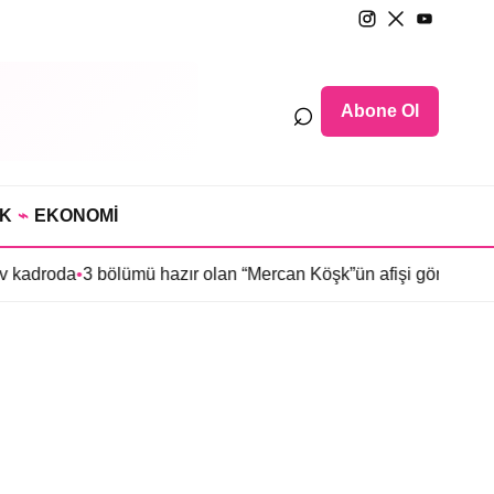
⌕
Abone Ol
IK
⌁
EKONOMİ
v kadroda
•
3 bölümü hazır olan “Mercan Köşk”ün afişi görücüye çık