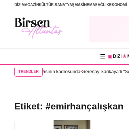
DİZİ
MAGAZİN
KÜLTÜR-SANAT
YAŞAM
SİNEMA
SAĞLIK
EKONOMİ
☰
▣
DİZİ
★
“Tutsak Sevda” dizisinin kadrosunda
•
Serenay Sarıkaya’lı “Sevd
TRENDLER
Etiket:
#emirhançalışkan