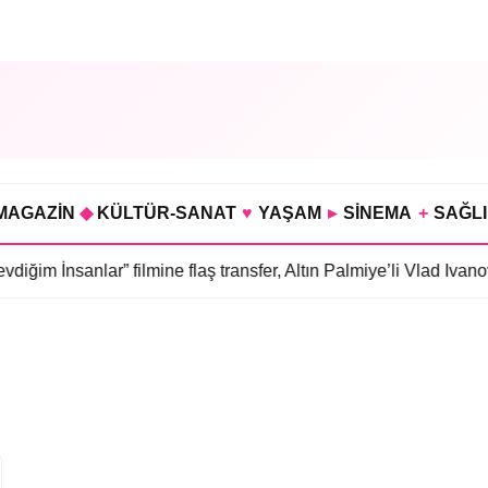
MAGAZİN
◆
KÜLTÜR-SANAT
♥
YAŞAM
▸
SİNEMA
+
SAĞL
iğim İnsanlar” filmine flaş transfer, Altın Palmiye’li Vlad Ivano