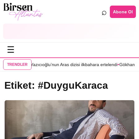
⌕
Abone Ol
☰
•
•
ayınlandı
Mert Yazıcıoğlu’nun Aras dizisi ilkbahara ertelendi
Gökhan Tür
TRENDLER
Etiket:
#DuyguKaraca