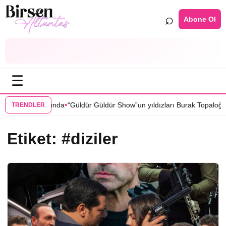
⌕
Abone Ol
☰
•
 dizisi kadrosunda
“Güldür Güldür Show”un yıldızları Burak Topaloğlu 
TRENDLER
Etiket:
#diziler