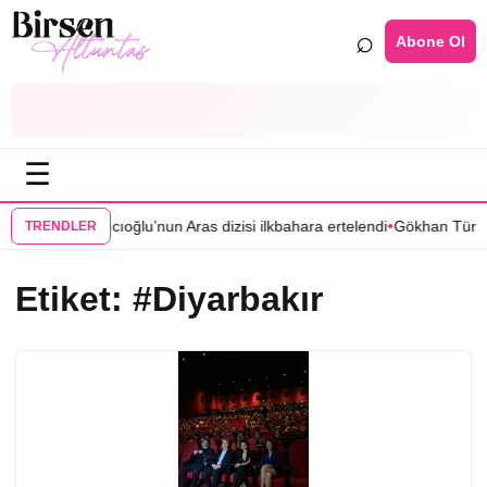
⌕
Abone Ol
☰
•
•
landı
Mert Yazıcıoğlu’nun Aras dizisi ilkbahara ertelendi
Gökhan Türkme
TRENDLER
Etiket:
#Diyarbakır