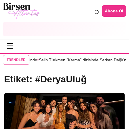
⌕
Abone Ol
☰
•
uğu Yer” dizisinde
Selin Türkmen “Karma” dizisinde Serkan Dağlı’nın 
TRENDLER
Etiket:
#DeryaUluğ