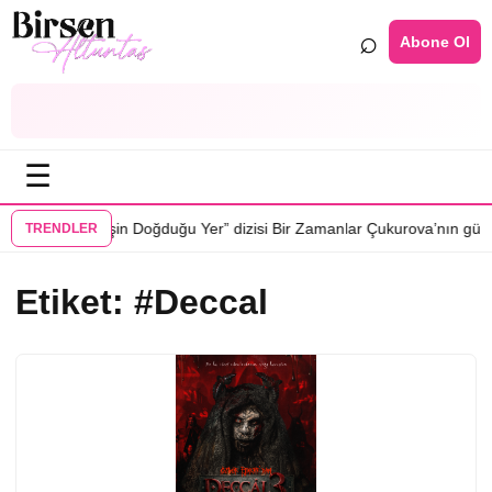
⌕
Abone Ol
☰
•
 oluyor
“Güneşin Doğduğu Yer” dizisi Bir Zamanlar Çukurova’nın günün
TRENDLER
Etiket:
#Deccal