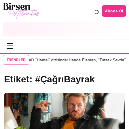
⌕
Abone Ol
☰
•
ktay Kaynarcal’ı “Hamal” dizisinde
Hande Elaman, “Tutsak Sevda” diz
TRENDLER
Etiket:
#ÇağrıBayrak