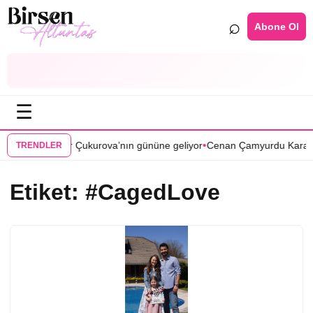
⌕
Abone Ol
☰
•
si Bir Zamanlar Çukurova’nın gününe geliyor
Cenan Çamyurdu Karakuy
TRENDLER
Etiket:
#CagedLove