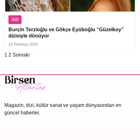
DIZI
Burçin Terzioğlu ve Gökçe Eyüboğlu “Güzelkoy”
dizisiyle dönüyor
15 Temmuz 2025
1
2
Sonraki
Yazı
sayfalaması
Magazin, dizi, kültür sanat ve yaşam dünyasından en
güncel haberler.