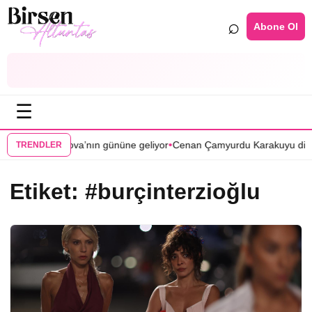
⌕
Abone Ol
☰
•
nlar Çukurova’nın gününe geliyor
Cenan Çamyurdu Karakuyu dizisinde
TRENDLER
Etiket:
#burçinterzioğlu