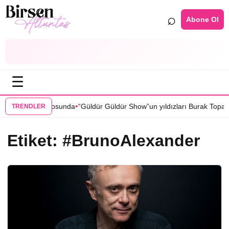
⌕
Abone Ol
☰
•
ma” dizisi kadrosunda
“Güldür Güldür Show”un yıldızları Burak Topaloğ
TRENDLER
Etiket:
#BrunoAlexander