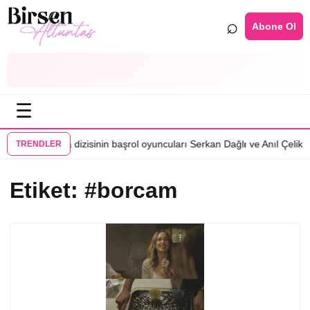
⌕
Abone Ol
☰
•
i oyuncu
Karma dizisinin başrol oyuncuları Serkan Dağlı ve Anıl Çelik’t
TRENDLER
Etiket:
#borcam